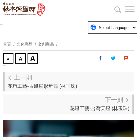
跳
到
主
要
:::
內
容
首頁
文化商品
文創商品
區
塊
:::
上一則
花燈工藝-古風扇形燈籠 (林玉珠)
下一則
花燈工藝-台灣天燈 (林玉珠)