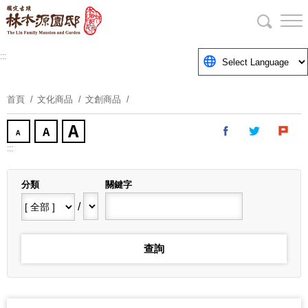
跳
到
主
要
:::
內
容
首頁
文化商品
文創商品
區
塊
:::
分類
關鍵字
/