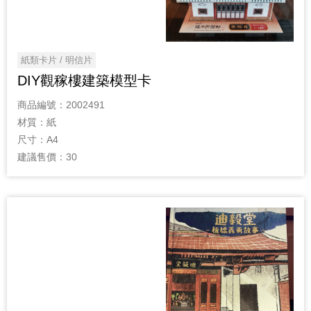
紙類卡片 / 明信片
DIY觀稼樓建築模型卡
商品編號：
2002491
材質：
紙
尺寸：
A4
建議售價：
30