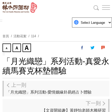
跳
到
主
要
:::
內
容
首頁
活動花絮
114
區
塊
:::
「月光織戀」系列活動-真愛永
續馬賽克杯墊體驗
上一則
「月光織戀」系列活動-愛情姻緣卦易經占卜體驗
下一則
【文資開箱趣】黃靜怡老師木雕研習