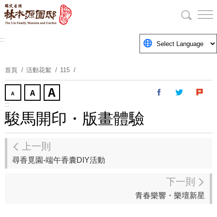
跳
到
主
要
:::
內
容
首頁
活動花絮
115
區
塊
:::
駿馬開印・版畫體驗
上一則
尋香覓園-端午香囊DIY活動
下一則
青春樂響・樂壇新星