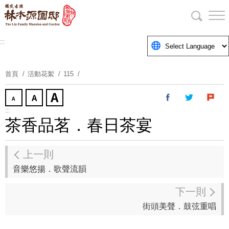
跳
到
主
要
:::
內
容
首頁
活動花絮
115
區
塊
:::
茶香品茗．春日茶宴
上一則
音樂悠揚．歌聲流韻
下一則
街頭美聲．鼓弦重唱