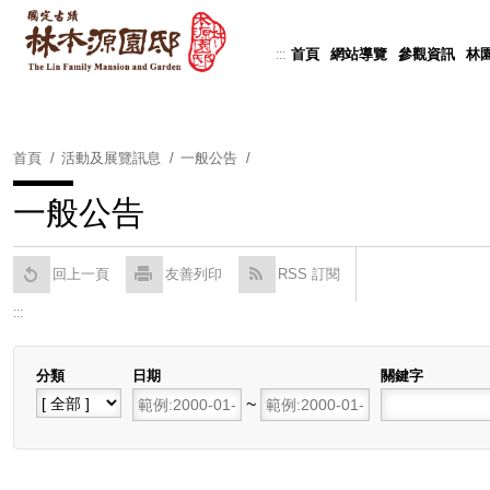
跳
到
首頁
網站導覽
參觀資訊
林
:::
Powered by
Translate
主
要
內
容
首頁
活動及展覽訊息
一般公告
區
塊
一般公告
回上一頁
友善列印
RSS 訂閱
:::
分類
日期
關鍵字
開始日期
~
結束日期