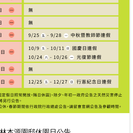
蹟林本源園邸休園日公告