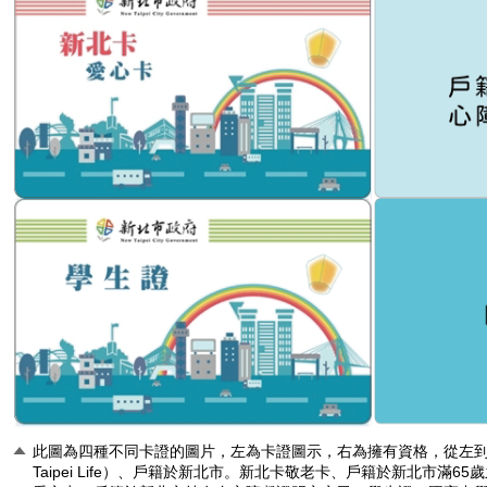
此圖為四種不同卡證的圖片，左為卡證圖示，右為擁有資格，從左到
Taipei Life）、戶籍於新北市。新北卡敬老卡、戶籍於新北市滿6