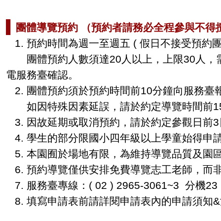
▌
團體導覽預約
（預約者請務必全程參與不得擅
1.
預約時間為週一至週五
(
假日不接受預約
團體預約人數須達
20
人以上，上限
30
人，
電服務臺確認。
2. 團體
預約須於預約時間前
10
分鐘向服務臺報
如因特殊因素延誤，請於約定導覽時間前15分
3.
因故延期或取消預約，請於約定參觀日前3
4. 學生的部分
限國小四年級以上學童始得申
5.
本園囿於場地有限，為維持導覽品質及園
6. 預約導覽僅供安排免費導覽志工老師，而
7.
服務臺專線：
( 02 ) 2965-3061~3
分機
2
8. 填寫申請表前請詳閱申請表內的申請須知