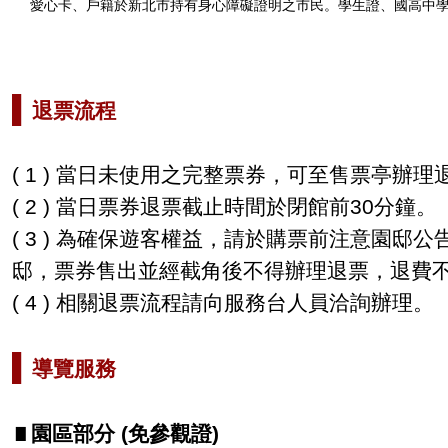
愛心卡、戶籍於新北市持有身心障礙證明之市民。學生證、國高中
▌
退票流程
( 1 )
當日未使用之完整票券，可至售票亭辦理
( 2 )
當日票券退票截止時間於閉館前
30
分鐘。
( 3 )
為確保遊客權益，請於購票前注意園邸公
邸，票券售出並經截角後不得辦理退票，退費
( 4 )
相關退票流程請向服務台人員洽詢辦理。
▌
導覽服務
∎
園區部分 (免參觀證)