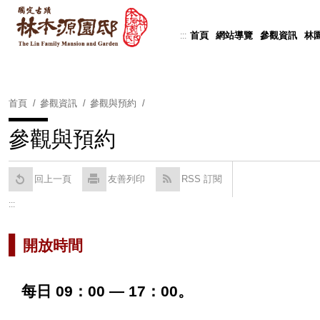
跳
到
首頁
網站導覽
參觀資訊
林
:::
Powered by
Translate
主
要
內
容
首頁
參觀資訊
參觀與預約
區
塊
參觀與預約
回上一頁
友善列印
RSS 訂閱
:::
▌
開放時間
每日
09
：
00
—
17
：
00
。