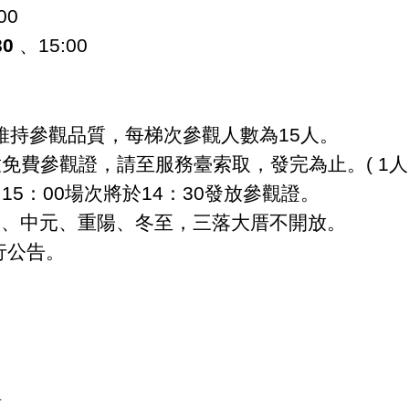
5:00
30
、
15:00
維持參觀品質，每梯次參觀人數為
15
人。
放免費參觀證，請至服務臺索取，發完為止。
( 1
人
，
15
：
00
場次將於
14
：
30
發放參觀證。
）、中元、重陽、冬至，三落大厝不開放。
行公告。
語