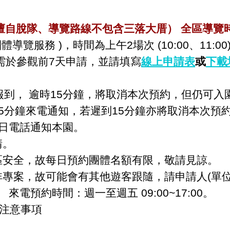
自脫隊、導覽路線不包含三落大厝） 全區導覽時間
團體導覽服務
)
，時間為上午2場次 (10:00、11:00)
需於參觀前
7
天申請，並請填寫
線上申請表
或
下載
到， 逾時
15
分鐘，將取消本次預約，但仍可入
鐘來電通知，若遲到15分鐘亦將取消本次預
日電話通知本園。
請。
區安全，故每日預約團體名額有限，敬請見諒。
非專案，故可能會有其他遊客跟隨，請申請人(單位
3
來電預約時間：週一至週五
09:00~17:00。
&注意事項