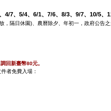
2、
4/7
、
5/4
、
6/1
、
7/6
、
8/3
、
9/7
、
10/5
、
1
放，隔日休園
)
、農曆除夕、年初一，政府公告之
，調回
新臺幣
80元。
文件者免費入場：