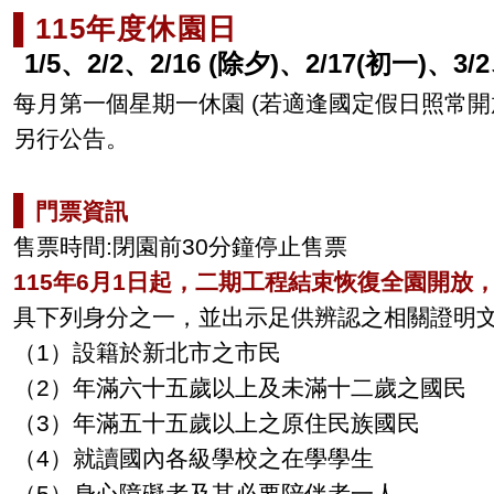
▌115年度休園日
1/5
、2/2
、2
/16 (
除夕
)
、2
/17(
初一
)
、3/
每月第一個星期一休園
(
若適逢國定假日照常開
另行公告。
▌
門票資訊
售票時間:閉園前30分鐘停止售票
115年6月1日起，二期工程結束恢復全園開放
具下列身分之一，並出示足供辨認之相關證明
（
1
）設籍於新北市之市民
（
2
）年滿六十五歲以上及未滿十二歲之國民
（
3
）年滿五十五歲以上之原住民族國民
（
4
）就讀國內各級學校之在學學生