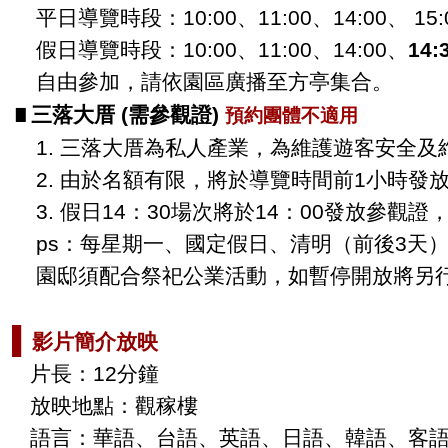
平日導覽時段：
10:00
、
11:00
、
14:00
、
1
假日導覽時段：
10:00
、
11:00
、
14:00
、
14:
自由參加，請依園區廣播至方亭集合。
∎
三落大厝
(需參觀證)
預約團體不適用
1.
三落大厝為私人產業，為維護遊客安全及
2.
由於名額有限，將於導覽時間前
1
小時發
3.
假日
14
：
30
場次將於
14
：
00
發放參觀證
ps
：每星期一、國定假日、清明（前後3天
園邸須配合祭祀公業活動，如暫停開放將另
▌
影片簡介放映
片長：
12
分鐘
放映地點：觀稼樓
語言：華語、台語、英語、日語、韓語、客