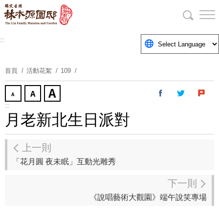
跳
到
主
要
:::
內
容
首頁
活動花絮
109
區
塊
:::
月老新北生日派對
上一則
「花月圓 夜未眠」互動光雕秀
下一則
《說唱藝術大觀園》端午說笑專場