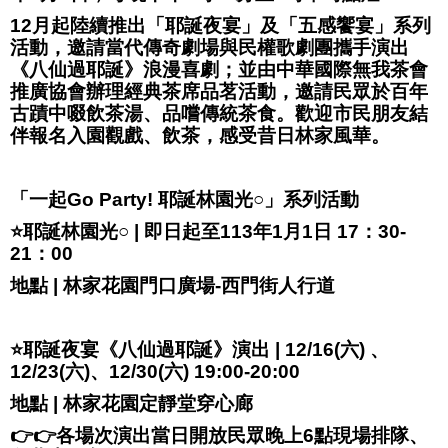
12月起陸續推出「耶誕夜宴」及「五感饗宴」系列
活動，邀請當代傳奇劇場與民權歌劇團攜手演出
《八仙過耶誕》浪漫喜劇；並由中華國際無我茶會
推廣協會辦理經典茶席品茗活動，邀請民眾於百年
古蹟中啜飲茶湯、品嚐傳統茶食。歡迎市民朋友結
伴報名入園觀戲、飲茶，感受昔日林家風華。
⁣⁣⁣⁣⁣⁣⁣「一起Go Party! 耶誕林園光○」系列活動
⭐️耶誕林園光○ | 即日起至113年1月1日 17：30-
21：00
地點 | 林家花園門口廣場-西門街人行道
⭐️耶誕夜宴《八仙過耶誕》演出 | 12/16(六) 、
12/23(六)、12/30(六) 19:00-20:00
地點 | 林家花園定靜堂穿心廊
👉👉各場次演出當日開放民眾晚上6點現場排隊、