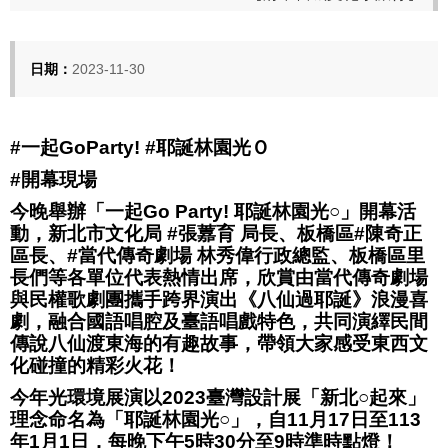
日期：
2023-11-30
#一起GoParty! #耶誕林園光Ｏ
#開幕現場
今晚舉辦「一起Go Party! 耶誕林園光○」開幕活
動，新北市文化局 #張䕒育 局長、板橋區#陳奇正
區長、#當代傳奇劇場 林秀偉行政總監、板橋區里
長們等各單位代表熱情出席，欣賞由當代傳奇劇場
與民權歌劇團攜手跨界演出《八仙過耶誕》浪漫喜
劇，融合國語唱腔及臺語唱戲特色，共同演繹民間
傳說八仙渡東海的有趣故事，帶領大家感受東西文
化碰撞的精彩火花！
今年光環境展演以2023臺灣設計展「新北○起來」
理念命名為「耶誕林園光○」，自11月17日至113
年1月1日，每晚下午5時30分至9時準時點燈！