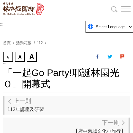
跳
到
主
要
:::
內
容
首頁
活動花絮
112
區
塊
:::
「一起Go Party!耶誕林園光
Ｏ」開幕式
上一則
112年講座及研習
下一則
【府中舊城文化小旅行】