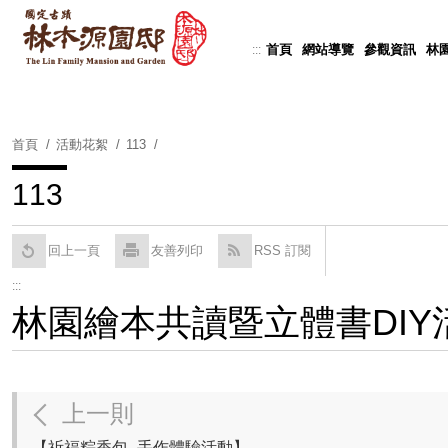
跳
到
首頁
網站導覽
參觀資訊
林
:::
Powered by
Translate
主
要
內
容
首頁
活動花絮
113
區
塊
113
回上一頁
友善列印
RSS 訂閱
:::
林園繪本共讀暨立體書DIY活動
上一則
【祈福粽香包- 手作體驗活動】