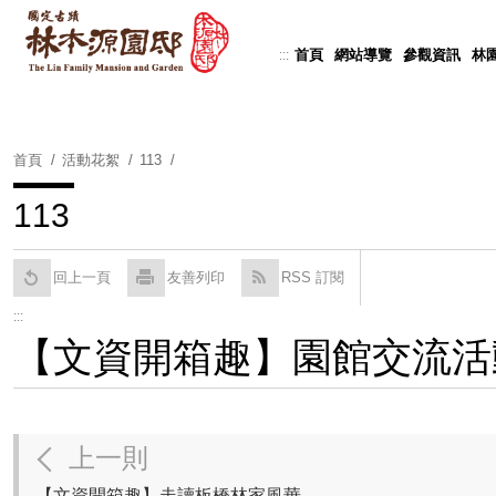
跳
到
首頁
網站導覽
參觀資訊
林
:::
Powered by
Translate
主
要
內
容
首頁
活動花絮
113
區
塊
113
回上一頁
友善列印
RSS 訂閱
:::
【文資開箱趣】園館交流活
上一則
【文資開箱趣】走讀板橋林家風華