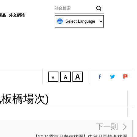
關鍵字
商品
外文網站
板橋場次)
下一則
【2024霞海月老來林園】中秋月圓情牽林園