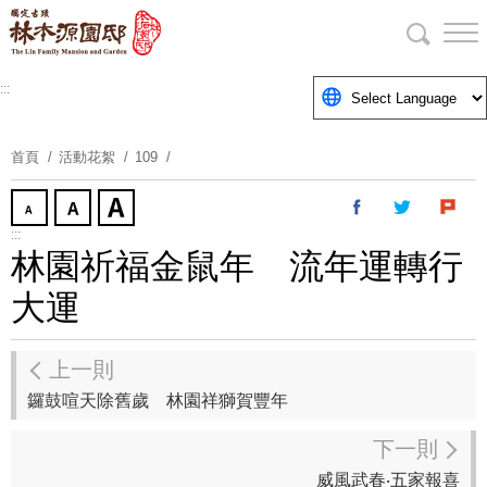
跳
到
主
要
:::
內
容
首頁
活動花絮
109
區
塊
:::
林園祈福金鼠年 流年運轉行
大運
上一則
鑼鼓喧天除舊歲 林園祥獅賀豐年
下一則
威風武春‧五家報喜