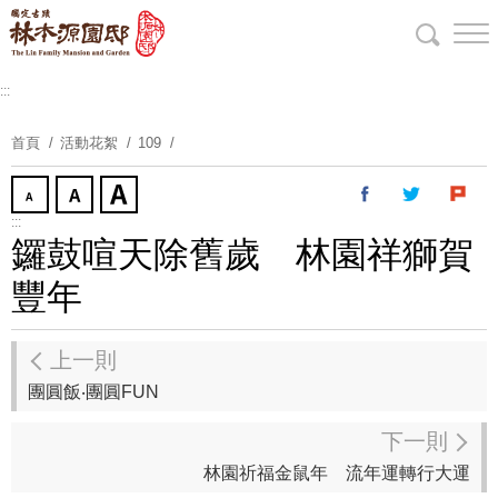
跳
到
主
要
:::
內
首頁
活動花絮
109
容
區
塊
:::
鑼鼓喧天除舊歲 林園祥獅賀
豐年
上一則
團圓飯‧團圓FUN
下一則
林園祈福金鼠年 流年運轉行大運